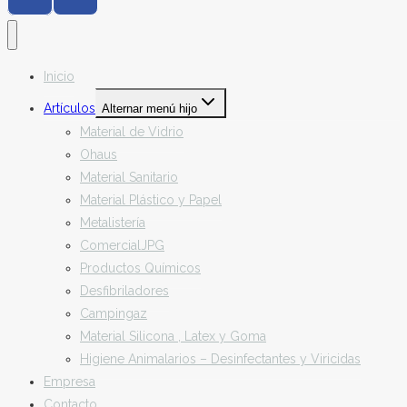
Inicio
Artículos
Alternar menú hijo
Material de Vidrio
Ohaus
Material Sanitario
Material Plástico y Papel
Metalistería
ComercialJPG
Productos Químicos
Desfibriladores
Campingaz
Material Silicona , Latex y Goma
Higiene Animalarios – Desinfectantes y Viricidas
Empresa
Contacto