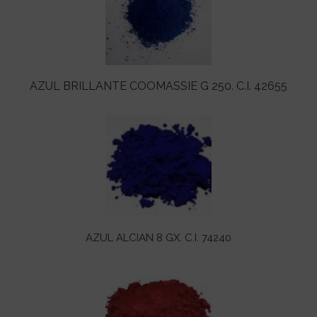
AZUL BRILLANTE COOMASSIE G 250. C.I. 42655
AZUL ALCIAN 8 GX. C.I. 74240