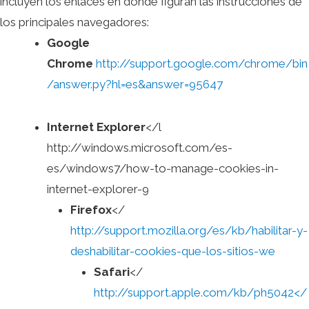
incluyen los enlaces en donde figuran las instrucciones de
los principales navegadores:
Google
Chrome
http://support.google.com/chrome/bin
/answer.py?hl=es&answer=95647
Internet Explorer
</l
http://windows.microsoft.com/es-
es/windows7/how-to-manage-cookies-in-
internet-explorer-9
Firefox
</
http://support.mozilla.org/es/kb/habilitar-y-
deshabilitar-cookies-que-los-sitios-we
Safari
</
http://support.apple.com/kb/ph5042</