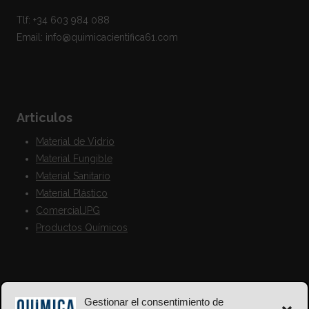
Tlf: +34 603 984 088
Email: info@quimicacientifica61.com
Articulos
Material de Vidrio
Material Fungible
Material Sanitario
Material Plástico
ComercialJPG
Productos Químicos
Gestionar el consentimiento de
Información