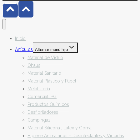
Inicio
Artículos
Alternar menú hijo
Material de Vidrio
Ohaus
Material Sanitario
Material Plástico y Papel
Metalistería
ComercialJPG
Productos Químicos
Desfibriladores
Campingaz
Material Silicona , Latex y Goma
Higiene Animalarios – Desinfectantes y Viricidas