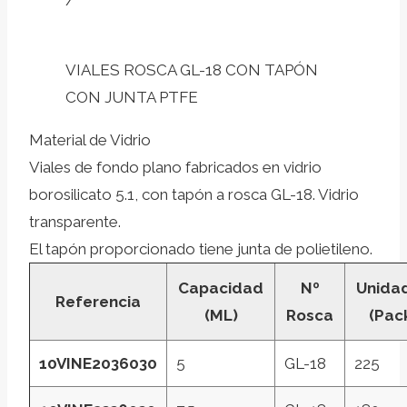
/
VIALES ROSCA GL-18 CON TAPÓN
CON JUNTA PTFE
Material de Vidrio
Viales de fondo plano fabricados en vidrio
borosilicato 5.1, con tapón a rosca GL-18. Vidrio
transparente.
El tapón proporcionado tiene junta de polietileno.
Capacidad
Nº
Unida
Referencia
(ML)
Rosca
(Pac
10VINE2036030
5
GL-18
225