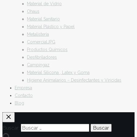
Material de Vidrio
Ohaus
Material Sanitario
Material Plástico y Papel
Metalistería
ComercialJPG
Productos Químicos
Desfibriladores
Campingaz
Material Silicona , Latex y Goma
Higiene Animalarios – Desinfectantes y Viricidas
Empresa
Contacto
Blog
Buscar: