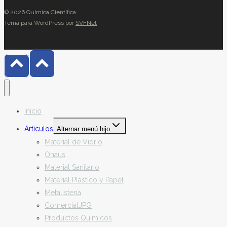
© 2026 Química Científica
Tema para WordPress por
SVFNet
Inicio
Artículos
Alternar menú hijo
Material de Vidrio
Ohaus
Material Sanitario
Material Plástico y Papel
Metalistería
ComercialJPG
Productos Químicos