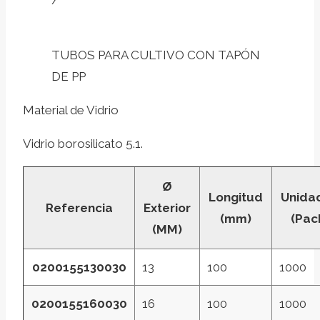
/
TUBOS PARA CULTIVO CON TAPÓN
DE PP
Material de Vidrio
Vidrio borosilicato 5.1.
Ø
Longitud
Unida
Referencia
Exterior
(mm)
(Pac
(MM)
0200155130030
13
100
1000
0200155160030
16
100
1000