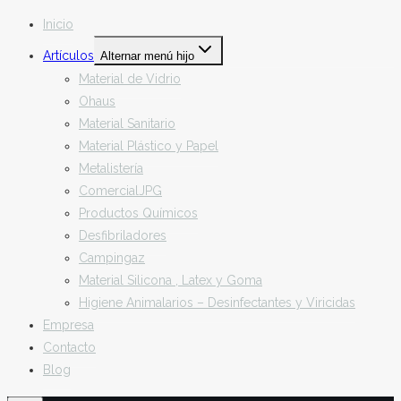
Inicio
Artículos
Alternar menú hijo
Material de Vidrio
Ohaus
Material Sanitario
Material Plástico y Papel
Metalistería
ComercialJPG
Productos Químicos
Desfibriladores
Campingaz
Material Silicona , Latex y Goma
Higiene Animalarios – Desinfectantes y Viricidas
Empresa
Contacto
Blog