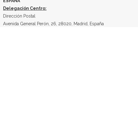
ESPAÑA
Delegación Centro:
Dirección Postal
Avenida General Perón, 26, 28020, Madrid, España
E-mail
info@quimicacientifica61.com
Tlf: +34 603 984 088
Email: info@quimicacientifica61.com
Articulos
Material de Vidrio