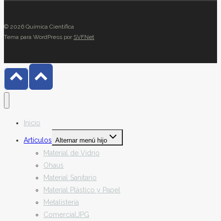
© 2026 Química Científica
Tema para WordPress por
SVFNet
Inicio
Artículos
Alternar menú hijo
Material de Vidrio
Ohaus
Material Sanitario
Material Plástico y Papel
Metalistería
ComercialJPG