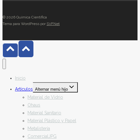
© 2026 Química Científica
Tema para WordPress por
SVFNet
Inicio
Artículos
Alternar menú hijo
Material de Vidrio
Ohaus
Material Sanitario
Material Plástico y Papel
Metalistería
ComercialJPG