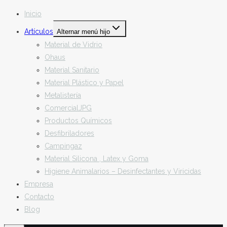
Inicio
Artículos
Alternar menú hijo
Material de Vidrio
Ohaus
Material Sanitario
Material Plástico y Papel
Metalistería
ComercialJPG
Productos Químicos
Desfibriladores
Campingaz
Material Silicona , Latex y Goma
Higiene Animalarios – Desinfectantes y Viricidas
Empresa
Contacto
Blog