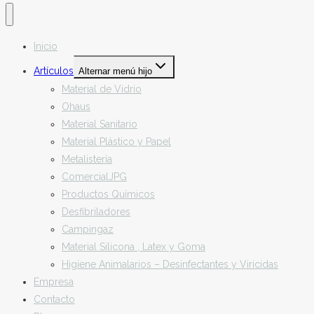
Inicio
Artículos
Alternar menú hijo
Material de Vidrio
Ohaus
Material Sanitario
Material Plástico y Papel
Metalistería
ComercialJPG
Productos Químicos
Desfibriladores
Campingaz
Material Silicona , Latex y Goma
Higiene Animalarios – Desinfectantes y Viricidas
Empresa
Contacto