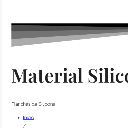
Material Sili
Planchas de Silicona
Inicio
/