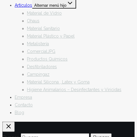
Artículos
Alternar menú hijo
Material de Vidrio
Ohaus
Material Sanitario
Material Plástico y Papel
Metalistería
ComercialJPG
Productos Químicos
Desfibriladores
Campingaz
Material Silicona , Latex y Goma
Higiene Animalarios – Desinfectantes y Viricidas
Empresa
Contacto
Blog