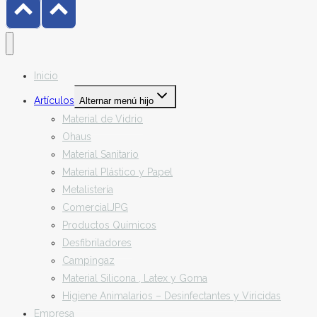
Inicio
Artículos
Alternar menú hijo
Material de Vidrio
Ohaus
Material Sanitario
Material Plástico y Papel
Metalistería
ComercialJPG
Productos Químicos
Desfibriladores
Campingaz
Material Silicona , Latex y Goma
Higiene Animalarios – Desinfectantes y Viricidas
Empresa