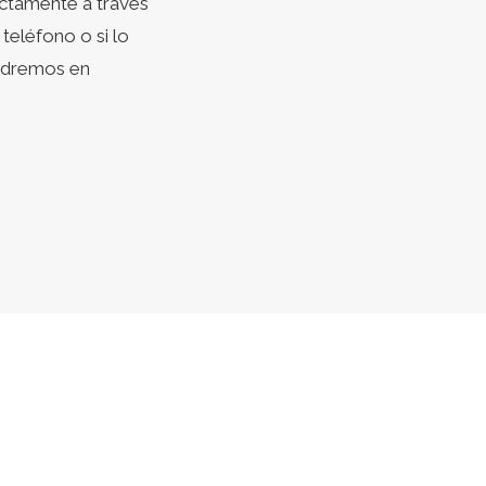
ctamente a través
teléfono o si lo
ondremos en
ña