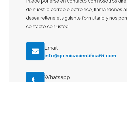
Puede ponerse en contacto con nosotros dire
de nuestro correo electrónico, llamándonos al 
desea rellene el siguiente formulario y nos p
contacto con usted.
Email
info@quimicacientifica61.com
Whatsapp
+34 634 145 137
ESPAÑA
Delegación Centro:
Dirección Postal
Avenida General Perón, 26, 28020, Madrid, Espa