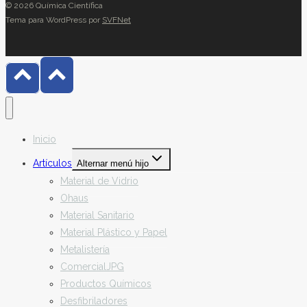
© 2026 Química Científica
Tema para WordPress por
SVFNet
Inicio
Artículos
Alternar menú hijo
Material de Vidrio
Ohaus
Material Sanitario
Material Plástico y Papel
Metalistería
ComercialJPG
Productos Químicos
Desfibriladores