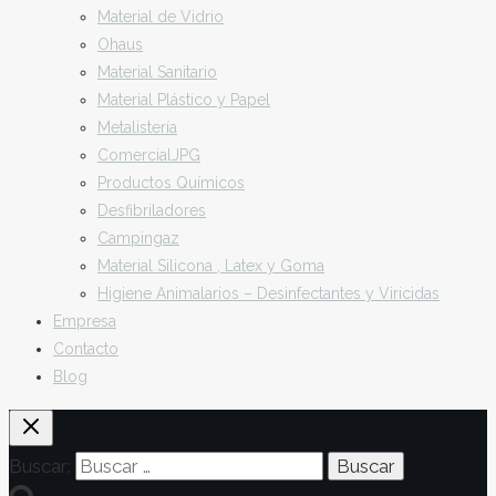
Material de Vidrio
Ohaus
Material Sanitario
Material Plástico y Papel
Metalistería
ComercialJPG
Productos Químicos
Desfibriladores
Campingaz
Material Silicona , Latex y Goma
Higiene Animalarios – Desinfectantes y Viricidas
Empresa
Contacto
Blog
Buscar: