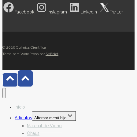
Facebook
Instagram
LinkedIn
Twitter
© 2026 Química Científica
Tema para WordPress por
SVFNet
Inicio
Artículos
Alternar menú hijo
Material de Vidrio
Ohaus