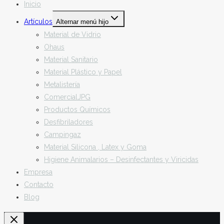
Inicio
Artículos
Alternar menú hijo
Material de Vidrio
Ohaus
Material Sanitario
Material Plástico y Papel
Metalistería
ComercialJPG
Productos Químicos
Desfibriladores
Campingaz
Material Silicona , Latex y Goma
Higiene Animalarios – Desinfectantes y Viricidas
Empresa
Contacto
Blog