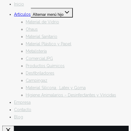
Inicio
Artículos
Alternar menú hijo
Material de Vidrio
Ohaus
Material Sanitario
Material Plástico y Papel
Metalistería
ComercialJPG
Productos Químicos
Desfibriladores
Campingaz
Material Silicona , Latex y Goma
Higiene Animalarios – Desinfectantes y Viricidas
Empresa
Contacto
Blog