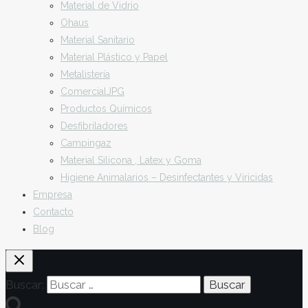
Material de Vidrio
Ohaus
Material Sanitario
Material Plástico y Papel
Metalistería
ComercialJPG
Productos Químicos
Desfibriladores
Campingaz
Material Silicona , Latex y Goma
Higiene Animalarios – Desinfectantes y Viricidas
Empresa
Contacto
Blog
Buscar: