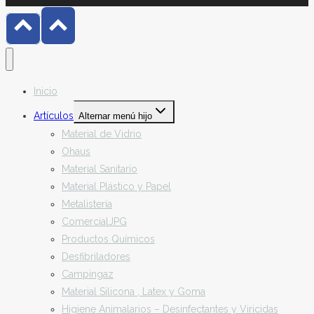
Inicio
Artículos
Alternar menú hijo
Material de Vidrio
Ohaus
Material Sanitario
Material Plástico y Papel
Metalistería
ComercialJPG
Productos Químicos
Desfibriladores
Campingaz
Material Silicona , Latex y Goma
Higiene Animalarios – Desinfectantes y Viricidas