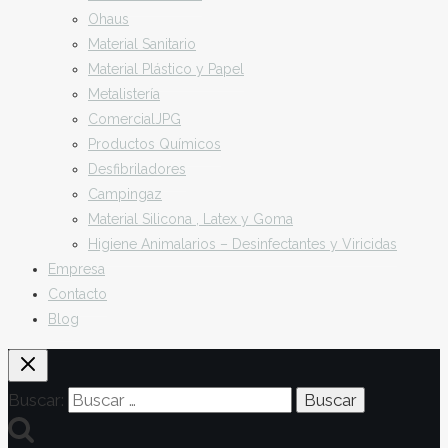
Ohaus
Material Sanitario
Material Plástico y Papel
Metalistería
ComercialJPG
Productos Químicos
Desfibriladores
Campingaz
Material Silicona , Latex y Goma
Higiene Animalarios – Desinfectantes y Viricidas
Empresa
Contacto
Blog
Buscar: