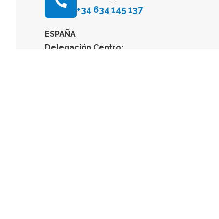
+34 634 145 137
ESPAÑA
Delegación Centro:
Dirección Postal
Avenida General Perón, 26, 28020, Madrid, Espa
E-mail
info@quimicacientifica61.com
Tlf: +34 603 984 088