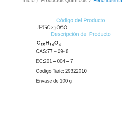
Inicio
/
Productos Químicos
/
Fenolftaleína
Código del Producto
JPG023060
Descripción del Producto
C
H
O
20
14
4
CAS:77 – 09- 8
EC:201 – 004 – 7
Codigo Taric: 29322010
Envase de 100 g