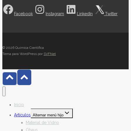
Facebook
Instagram
LinkedIn
Twitter
© 2026 Química Científica
Tema para WordPress por
SVFNet
Inicio
Artículos
Alternar menú hijo
Material de Vidrio
Ohaus