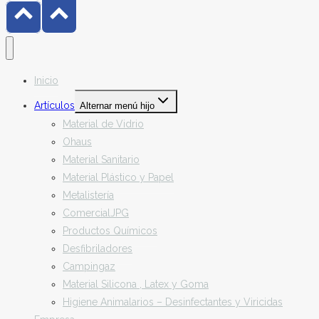
Inicio
Artículos
Alternar menú hijo
Material de Vidrio
Ohaus
Material Sanitario
Material Plástico y Papel
Metalistería
ComercialJPG
Productos Químicos
Desfibriladores
Campingaz
Material Silicona , Latex y Goma
Higiene Animalarios – Desinfectantes y Viricidas