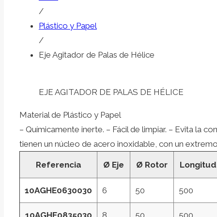
/
Plástico y Papel
/
Eje Agitador de Palas de Hélice
EJE AGITADOR DE PALAS DE HÉLICE
Material de Plástico y Papel
– Químicamente inerte. – Fácil de limpiar. – Evita la 
tienen un núcleo de acero inoxidable, con un extremo
Referencia
Ø Eje
Ø Rotor
Longitud
10AGHE0630030
6
50
500
10AGHE0835030
8
50
500