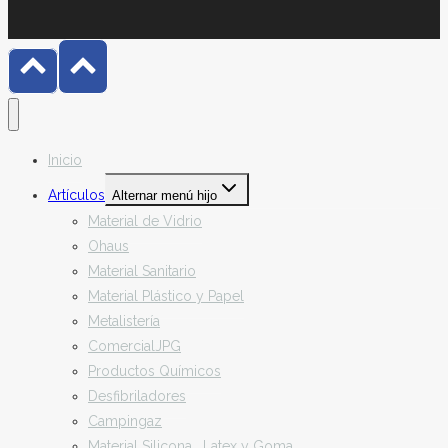
Inicio
Artículos
Alternar menú hijo
Material de Vidrio
Ohaus
Material Sanitario
Material Plástico y Papel
Metalistería
ComercialJPG
Productos Químicos
Desfibriladores
Campingaz
Material Silicona , Latex y Goma