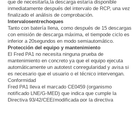
que de necesitarla,la descarga estaría disponible
inmediatamente después del intervalo de RCP, una vez
finalizado el análisis de comprobación.
Intervalosentrechoques
Tanto con batería llena, como después de 15 descargas
con emisión de descarga máxima, el tiempode ciclo es
inferior a 20segundos en modo semiautomático.
Protección del equipo y mantenimiento
El Fred PA1 no necesita ninguna prueba de
mantenimiento en concreto ya que el equipo ejecuta
automáticamente un autotest conregularidad y avisa si
es necesario que el usuario o el técnico intervengan.
Conformidad
Fred PA1 lleva el marcado CE0459 (organismo
notificado LNE/G-MED) que indica que cumple la
Directiva 93/42/CEE(modificada por la directiva
2007/47/CEE) del Consejo relativa a los productos
sanitarios y cumple los requisitos esenciales delanexo I
de esta directiva.