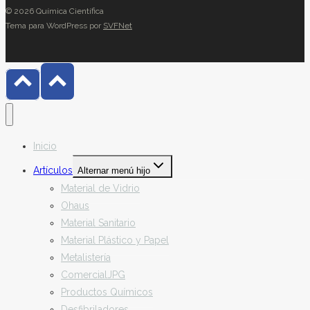
© 2026 Química Científica
Tema para WordPress por
SVFNet
Inicio
Artículos
Alternar menú hijo
Material de Vidrio
Ohaus
Material Sanitario
Material Plástico y Papel
Metalistería
ComercialJPG
Productos Químicos
Desfibriladores