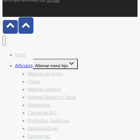
Tema para WordPress por
SVFNet
Inicio
Artículos
Alternar menú hijo
Material de Vidrio
Ohaus
Material Sanitario
Material Plástico y Papel
Metalistería
ComercialJPG
Productos Químicos
Desfibriladores
Campingaz