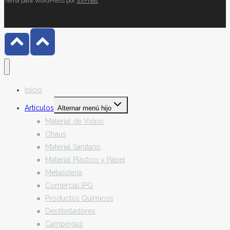
Tema para WordPress por
SVFNet
Inicio
Artículos
Alternar menú hijo
Material de Vidrio
Ohaus
Material Sanitario
Material Plástico y Papel
Metalistería
ComercialJPG
Productos Químicos
Desfibriladores
Campingaz