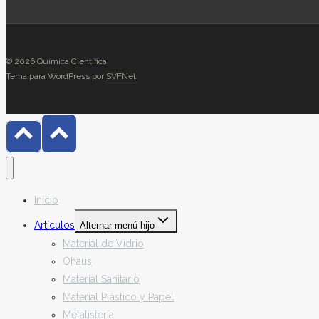
© 2026 Química Científica
Tema para WordPress por
SVFNet
Inicio
Artículos
Alternar menú hijo
Material de Vidrio
Ohaus
Material Sanitario
Material Plástico y Papel
Metalistería