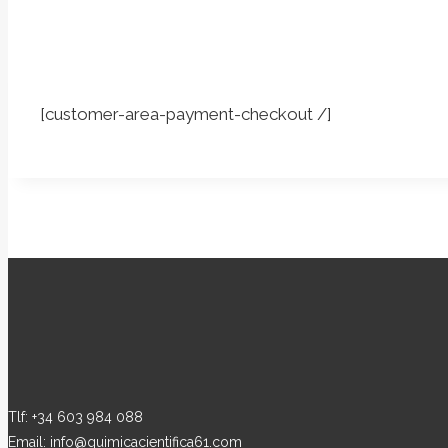
[customer-area-payment-checkout /]
Tlf: +34 603 984 088
Email: info@quimicacientifica61.com