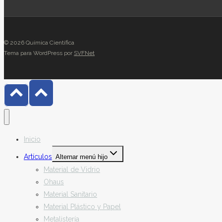
© 2026 Química Científica
Tema para WordPress por
SVFNet
Inicio
Artículos
Alternar menú hijo
Material de Vidrio
Ohaus
Material Sanitario
Material Plástico y Papel
Metalistería