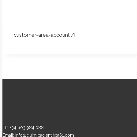
[customer-area-account /]
Tlf: +34 603 984 088
Email: info@quimicacientifica61.com