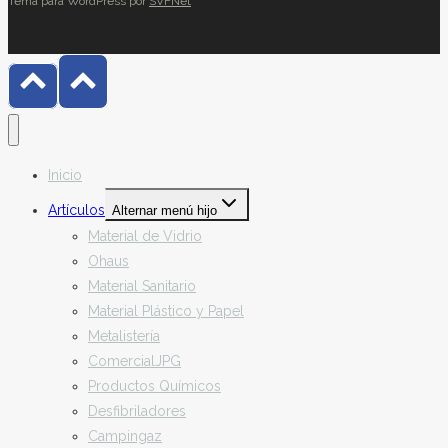
Tema para WordPress por
SVFNet
Inicio
Artículos
Alternar menú hijo
Material de Vidrio
Ohaus
Material Sanitario
Material Plástico y Papel
Metalistería
ComercialJPG
Productos Químicos
Desfibriladores
Campingaz