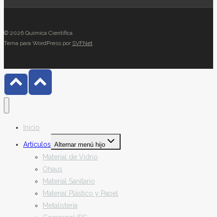
© 2026 Química Científica
Tema para WordPress por
SVFNet
Inicio
Artículos
Alternar menú hijo
Material de Vidrio
Ohaus
Material Sanitario
Material Plástico y Papel
Metalistería