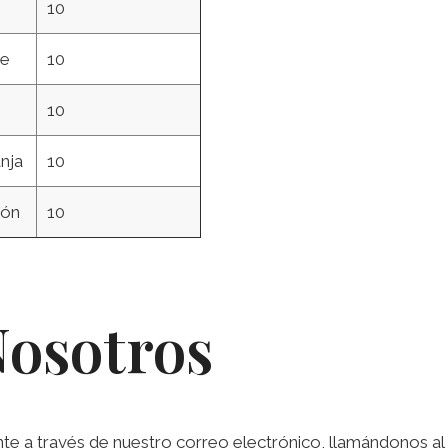
10
de
10
o
10
nja
10
rón
10
Nosotros
a través de nuestro correo electrónico, llamándonos al te