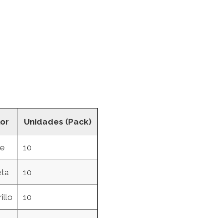
or
Unidades (Pack)
de
10
eta
10
illo
10