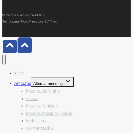
© 2026 Química Científica
Tema para WordPress por
SVFNet
Inicio
Artículos
Alternar menú hijo
Material de Vidrio
Ohaus
Material Sanitario
Material Plástico y Papel
Metalistería
ComercialJPG