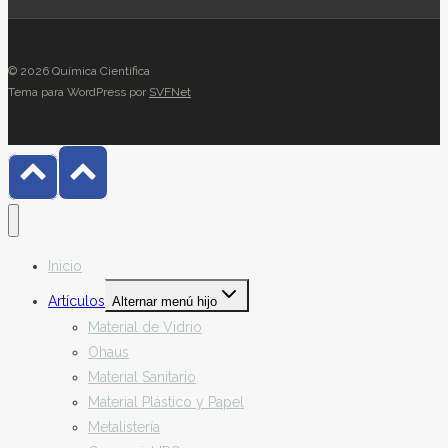
© 2026 Química Científica
Tema para WordPress por
SVFNet
Inicio
Artículos
Alternar menú hijo
Material de Vidrio
Ohaus
Material Sanitario
Material Plástico y Papel
Metalistería