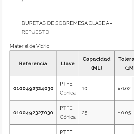
/
BURETAS DE SOBREMESA CLASE A -
REPUESTO
Material de Vidrio
Capacidad
Toler
Referencia
Llave
(ML)
(±M
PTFE
0100492324030
10
± 0.02
Cónica
PTFE
0100492327030
25
± 0.05
Cónica
PTFE