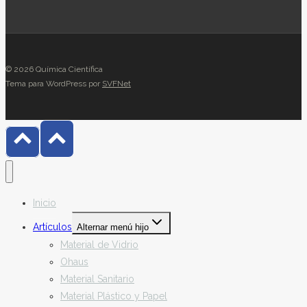
© 2026 Química Científica
Tema para WordPress por
SVFNet
Inicio
Artículos
Alternar menú hijo
Material de Vidrio
Ohaus
Material Sanitario
Material Plástico y Papel