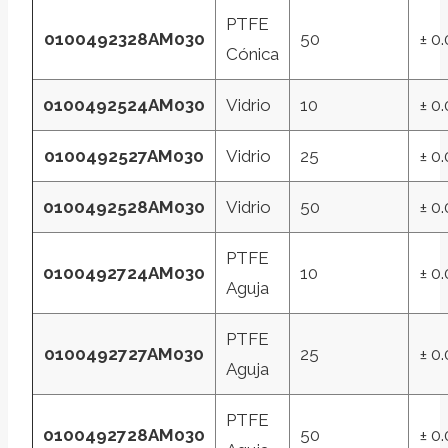
PTFE
0100492328AM030
50
± 0
Cónica
0100492524AM030
Vidrio
10
± 0
0100492527AM030
Vidrio
25
± 0
0100492528AM030
Vidrio
50
± 0
PTFE
0100492724AM030
10
± 0
Aguja
PTFE
0100492727AM030
25
± 0
Aguja
PTFE
0100492728AM030
50
± 0