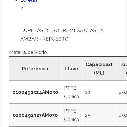
Buretas
/
BURETAS DE SOBREMESA CLASE A,
ÁMBAR - REPUESTO
Material de Vidrio
Capacidad
Tol
Referencia
Llave
(ML)
PTFE
0100492324AM030
10
± 0
Cónica
PTFE
0100492327AM030
25
± 0
Cónica