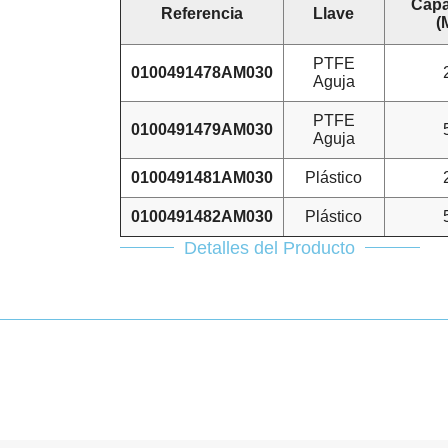
Capa
Referencia
Llave
(
PTFE
0100491478AM030
Aguja
PTFE
0100491479AM030
Aguja
0100491481AM030
Plástico
0100491482AM030
Plástico
Detalles del Producto