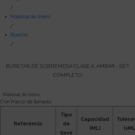
/
Material de Vidrio
/
Buretas
/
BURETAS DE SOBREMESA CLASE A, ÁMBAR - SET
COMPLETO
Material de Vidrio
Con frasco de llenado.
Tipo
Capacidad
Tolera
Referencia
de
(ML)
(±ML
llave