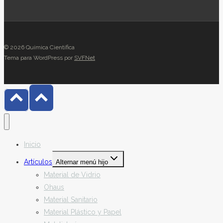
© 2026 Química Científica
Tema para WordPress por
SVFNet
Inicio
Artículos
Alternar menú hijo
Material de Vidrio
Ohaus
Material Sanitario
Material Plástico y Papel