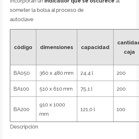
Incorporan un
indicador que se oscurece
al
someter la bolsa al proceso de
autoclave
cantida
código
dimensiones
capacidad
caja
BA050
360 x 480 mm
24,4 l
200
BA100
510 x 610 mm
75,1 l
200
910 x 1000
BA200
121,0 l
100
mm
Descripción