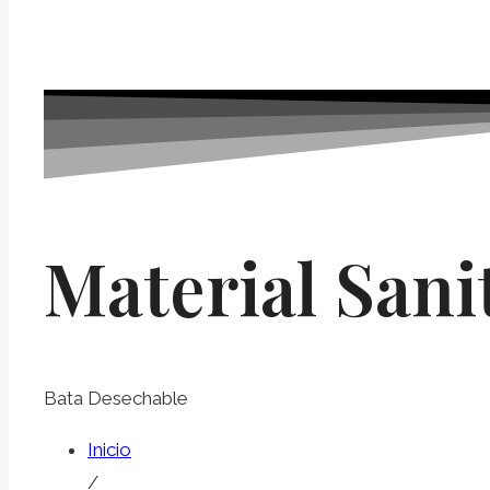
Material Sani
Bata Desechable
Inicio
/