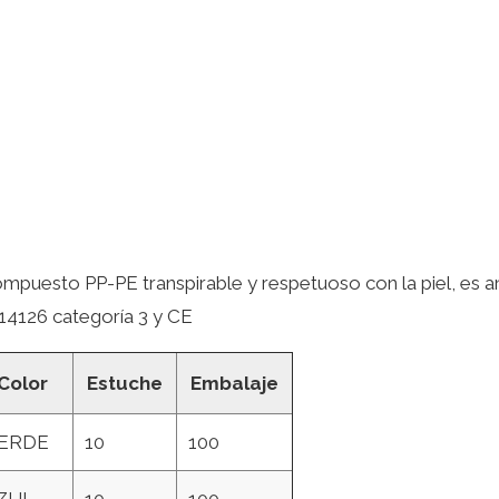
mpuesto PP-PE transpirable y respetuoso con la piel, es an
 14126 categoría 3 y CE
Color
Estuche
Embalaje
ERDE
10
100
ZUL
10
100