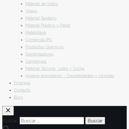
Material de Vidrio
Ohaus
Material Sanitario
Material Plástico y Papel
Metalistería
ComercialJPG
Productos Químicos
Desfibriladores
Campingaz
Material Silicona , Latex y Goma
Higiene Animalarios – Desinfectantes y Viricidas
Empresa
Contacto
Blog
Buscar: