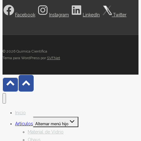
Facebook
Instagram
LinkedIn
Twitter
© 2026 Química Científica
Tema para WordPress por
SVFNet
Inicio
Artículos
Alternar menú hijo
Material de Vidrio
Ohaus