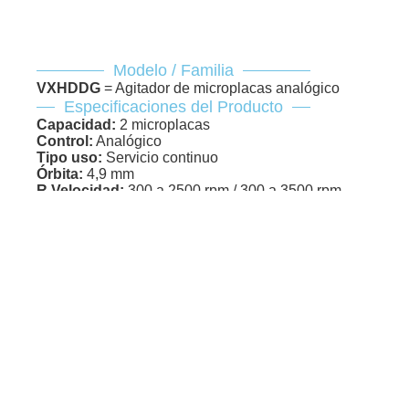
Modelo / Familia
VXHDDG
= Agitador de microplacas analógico
Especificaciones del Producto
Capacidad:
2 microplacas
Control:
Analógico
Tipo uso:
Servicio continuo
Órbita:
4,9 mm
R.Velocidad:
300 a 2500 rpm / 300 a 3500 rpm
Dimensión:
24,1 × 16,8 × 16,0 cm
VXMPDG
Modelo / Familia
VXMPDG = Agitador de microplacas analógico