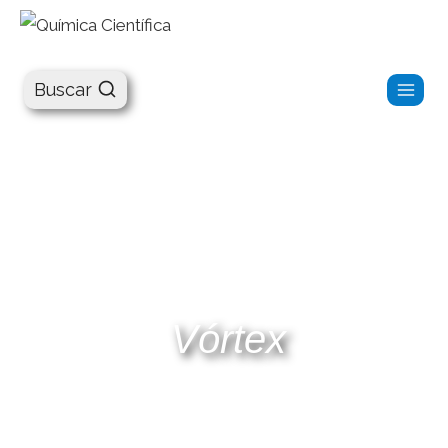
Química Científica
Buscar
V
ó
r
t
e
x