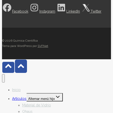
Facebook
Instagram
LinkedIn
Twitter
© 2026 Química Científica
Tema para WordPress por
SVFNet
Inicio
Artículos
Alternar menú hijo
Material de Vidrio
Ohaus